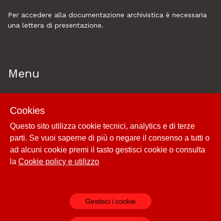
Per accedere alla documentazione archivistica è necessaria
una lettera di presentazione.
Menu
Home
Cookies
Esplora
Questo sito utilizza cookie tecnici, analytics e di terze
Historytelling
parti. Se vuoi saperne di più o negare il consenso a tutti o
Cookie policy e utilizzo
ad alcuni cookie premi il tasto gestisci cookie o consulta
Login
la
Cookie policy e utilizzo
Gestisci i cookie
Powered by
Archiui