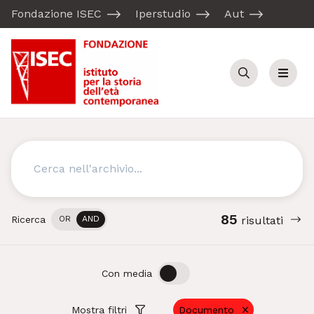
Fondazione ISEC
Iperstudio
Aut
Cerca
Menu
Cerca
85
Ricerca
OR
AND
risultati
OFF
ON
Con media
Mostra filtri
Documento