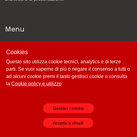
Menu
Home
Cookies
Esplora
Questo sito utilizza cookie tecnici, analytics e di terze
Historytelling
parti. Se vuoi saperne di più o negare il consenso a tutti o
Cookie policy e utilizzo
ad alcuni cookie premi il tasto gestisci cookie o consulta
Login
la
Cookie policy e utilizzo
Gestisci i cookie
Powered by
Archiui
Accetta e chiudi