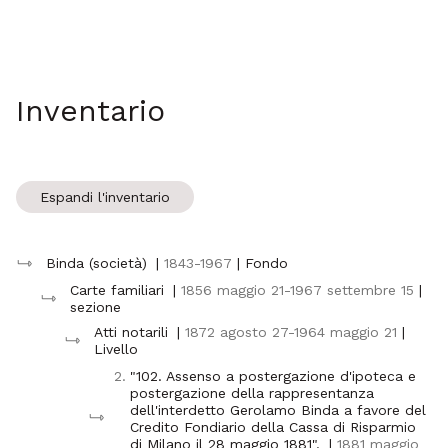
Inventario
Espandi l'inventario
Binda (società)
|
1843-1967
| Fondo
Carte familiari
|
1856 maggio 21-1967 settembre 15
|
sezione
Atti notarili
|
1872 agosto 27-1964 maggio 21
|
Livello
2.
"102. Assenso a postergazione d'ipoteca e
postergazione della rappresentanza
dell'interdetto Gerolamo Binda a favore del
Credito Fondiario della Cassa di Risparmio
di Milano il 28 maggio 1881".
|
1881 maggio