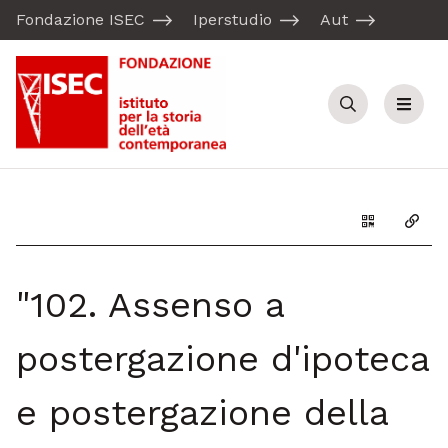
Fondazione ISEC
Iperstudio
Aut
Cerca
Menu
Genera il Q
Copia
"102. Assenso a
postergazione d'ipoteca
e postergazione della