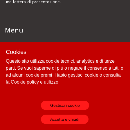
una lettera di presentazione.
Menu
Home
Cookies
Esplora
Questo sito utilizza cookie tecnici, analytics e di terze
Historytelling
parti. Se vuoi saperne di più o negare il consenso a tutti o
Cookie policy e utilizzo
ad alcuni cookie premi il tasto gestisci cookie o consulta
Login
la
Cookie policy e utilizzo
Gestisci i cookie
Powered by
Archiui
Accetta e chiudi