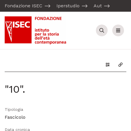
Fondazione ISEC
Iperstudio
Aut
Cerca
Menu
Genera il Q
Copia
"10".
Tipologia
Fascicolo
Data cronica