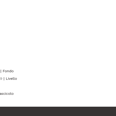
| Fondo
89
| Livello
Fascicolo