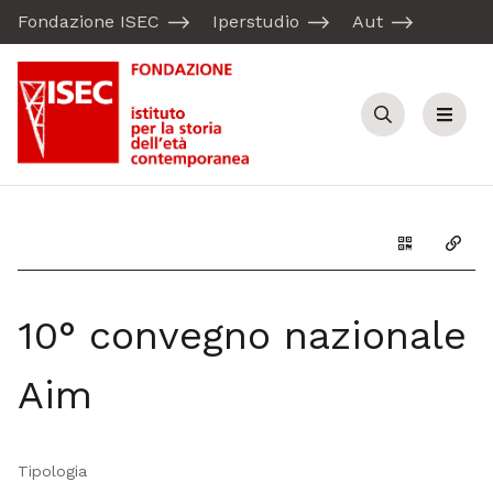
Fondazione ISEC
Iperstudio
Aut
Cerca
Menu
Genera il Q
Copia
10° convegno nazionale
Aim
Tipologia