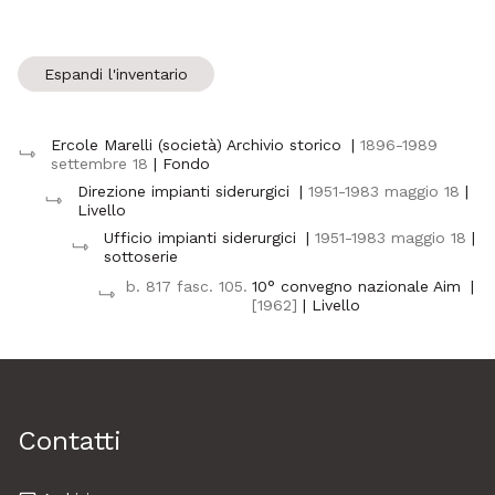
Espandi l'inventario
Ercole Marelli (società) Archivio storico
|
1896-1989
settembre 18
| Fondo
Direzione impianti siderurgici
|
1951-1983 maggio 18
|
Livello
Ufficio impianti siderurgici
|
1951-1983 maggio 18
|
sottoserie
b. 817 fasc. 105.
10° convegno nazionale Aim
|
[1962]
| Livello
Contatti