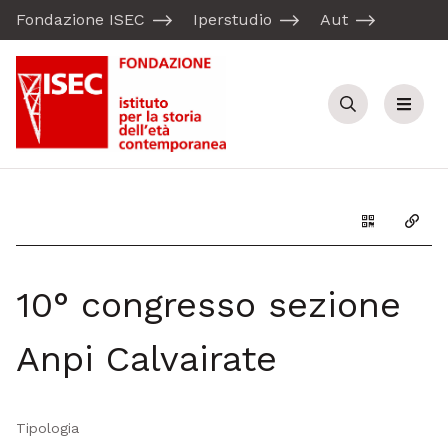
Fondazione ISEC
Iperstudio
Aut
Cerca
Menu
Genera il Q
Copia
10° congresso sezione
Anpi Calvairate
Tipologia