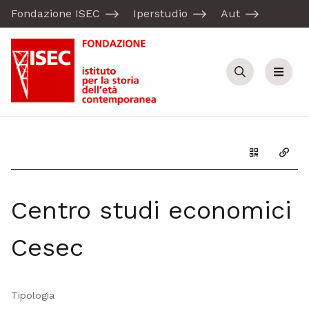
Fondazione ISEC
Iperstudio
Aut
Cerca
Menu
Genera il Q
Copia
Centro studi economici
Cesec
Tipologia