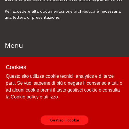
Per accedere alla documentazione archivistica è necessaria
una lettera di presentazione.
Menu
Home
Cookies
Esplora
Questo sito utilizza cookie tecnici, analytics e di terze
Historytelling
parti. Se vuoi saperne di più o negare il consenso a tutti o
Cookie policy e utilizzo
ad alcuni cookie premi il tasto gestisci cookie o consulta
Login
la
Cookie policy e utilizzo
Gestisci i cookie
Powered by