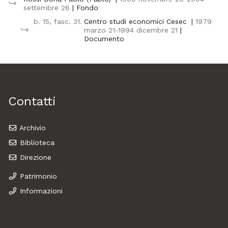
settembre 26
| Fondo
b. 15, fasc. 31.
Centro studi economici Cesec
|
1979
marzo 21-1994 dicembre 21
|
Documento
Contatti
Archivio
Biblioteca
Direzione
Patrimonio
Informazioni