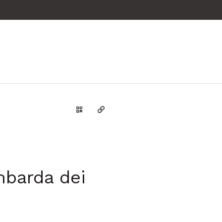
Genera il QR Code della scheda
Copia il permalink
mbarda dei