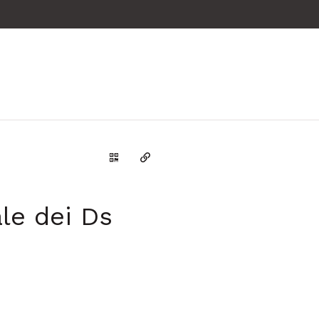
Genera il QR Code della scheda
Copia il permalink
le dei Ds