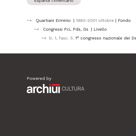
Espandi l'inventario
Quartiani Erminio
|
1980-2001 ottobre
| Fondo
Congressi Pci, Pds, Ds
| Livello
b. 1, fasc. 5.
1° congresso nazionale dei D
Powered by
Archiui