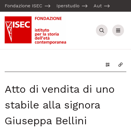
Fondazione ISEC
Iperstudio
Aut
Cerca
Menu
Genera il Q
Copia
Atto di vendita di uno
stabile alla signora
Giuseppa Bellini