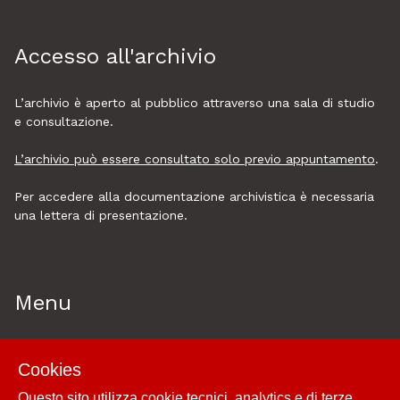
Accesso all'archivio
L’archivio è aperto al pubblico attraverso una sala di studio
e consultazione.
L’archivio può essere consultato solo previo appuntamento
.
Per accedere alla documentazione archivistica è necessaria
una lettera di presentazione.
Menu
Home
Cookies
Esplora
Questo sito utilizza cookie tecnici, analytics e di terze