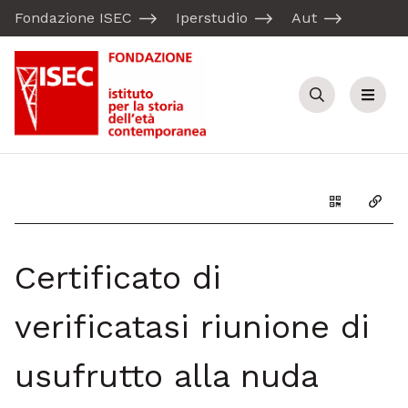
Fondazione ISEC
Iperstudio
Aut
Cerca
Menu
Genera il Q
Copia
Certificato di
verificatasi riunione di
usufrutto alla nuda