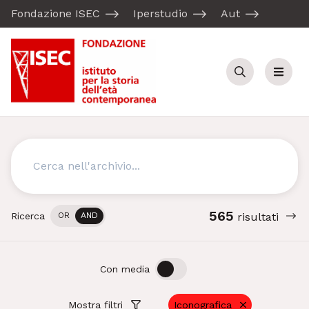
Fondazione ISEC
Iperstudio
Aut
Cerca
Menu
Cerca
565
Ricerca
OR
AND
risultati
OFF
ON
Con media
Mostra filtri
Iconografica