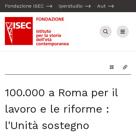
Fondazione ISEC
Iperstudio
Aut
Cerca
Menu
Genera il Q
Copia
100.000 a Roma per il
lavoro e le riforme :
l'Unità sostegno