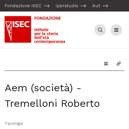
Fondazione ISEC
Iperstudio
Aut
Cerca
Menu
Genera il Q
Copia
Aem (società) -
Tremelloni Roberto
Tipologia