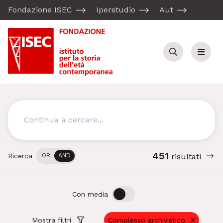
Fondazione ISEC
Iperstudio
Aut
Cerca
Menu
Cerca
451
Ricerca
OR
AND
risultati
OFF
ON
Con media
Mostra filtri
Complesso archivistico