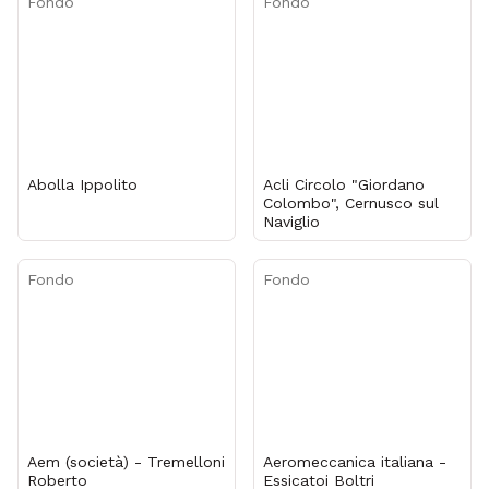
Fondo
Fondo
Abolla Ippolito
Acli Circolo "Giordano
Colombo", Cernusco sul
Naviglio
Fondo
Fondo
Aem (società) - Tremelloni
Aeromeccanica italiana -
Roberto
Essicatoi Boltri