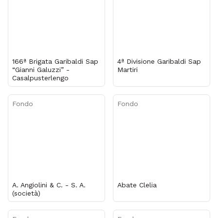
166ª Brigata Garibaldi Sap
4ª Divisione Garibaldi Sap
“Gianni Galuzzi” -
Martiri
Casalpusterlengo
Fondo
Fondo
A. Angiolini & C. - S. A.
Abate Clelia
(società)