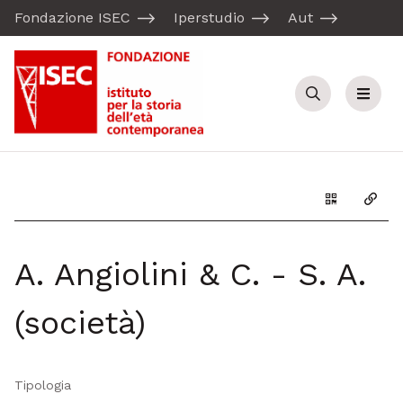
Fondazione ISEC
Iperstudio
Aut
Cerca
Menu
Genera il Q
Copia
A. Angiolini & C. - S. A.
(società)
Tipologia