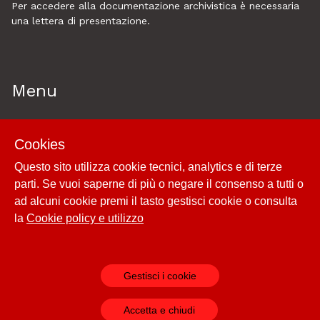
Per accedere alla documentazione archivistica è necessaria
una lettera di presentazione.
Menu
Home
Cookies
Esplora
Questo sito utilizza cookie tecnici, analytics e di terze
Historytelling
parti. Se vuoi saperne di più o negare il consenso a tutti o
Cookie policy e utilizzo
ad alcuni cookie premi il tasto gestisci cookie o consulta
Login
la
Cookie policy e utilizzo
Gestisci i cookie
Powered by
Archiui
Accetta e chiudi