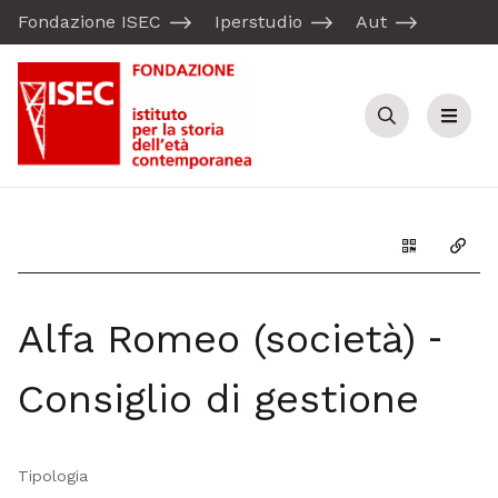
Fondazione ISEC
Iperstudio
Aut
Cerca
Menu
Genera il Q
Copia
Alfa Romeo (società) ‐
Consiglio di gestione
Tipologia