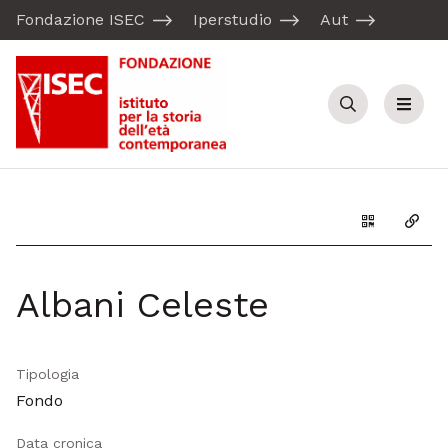
Fondazione ISEC
Iperstudio
Aut
Cerca
Menu
Genera il Q
Copia
Albani Celeste
Tipologia
Fondo
Data cronica