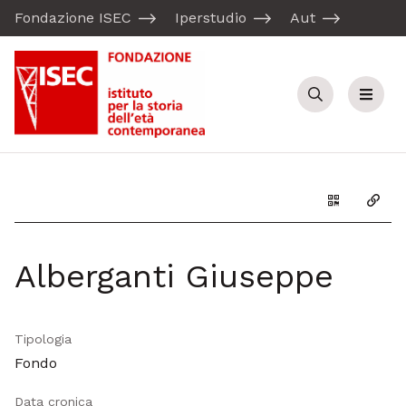
Fondazione ISEC
Iperstudio
Aut
Cerca
Menu
Genera il Q
Copia
Alberganti Giuseppe
Tipologia
Fondo
Data cronica