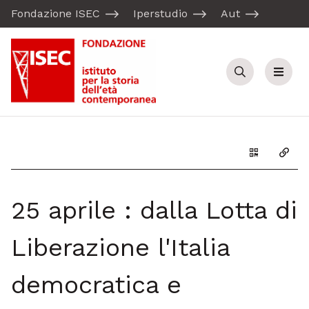
Fondazione ISEC
Iperstudio
Aut
Cerca
Menu
Genera il Q
Copia
25 aprile : dalla Lotta di
Liberazione l'Italia
democratica e