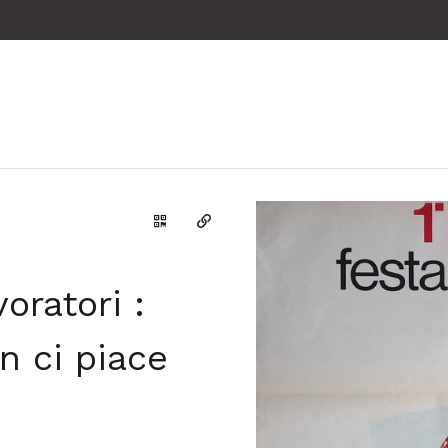
Genera il QR Code della scheda
Copia il permalink
oratori :
n ci piace