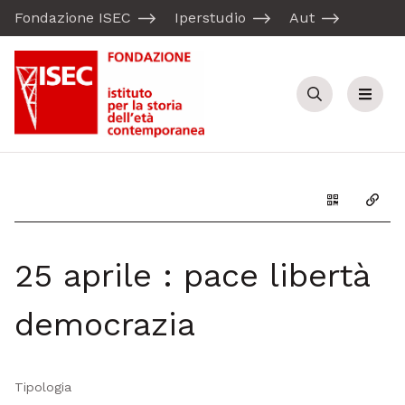
Fondazione ISEC
Iperstudio
Aut
Cerca
Menu
Genera il Q
Copia
25 aprile : pace libertà
democrazia
Tipologia