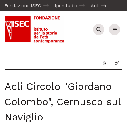
Fondazione ISEC
Iperstudio
Aut
Cerca
Menu
Genera il Q
Copia
Acli Circolo "Giordano
Colombo", Cernusco sul
Naviglio